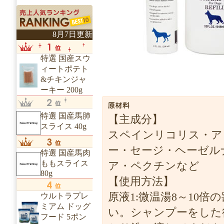
8月7日更新
特選 国産スウ
ィートポテト
&チキンジャ
ーキー 200g
特選 国産馬肺
【主成分】
スライス 40g
スペインリコリス・ア
ー・セージ・ヘーゼル
特選 国産馬肉
ももスライス
ア・ペクチンなど
80g
【使用方法】
原液1:微温湯8～10
ウルトラプレ
ミアム ドッグ
い。シャンプーをした
フード 5ポン