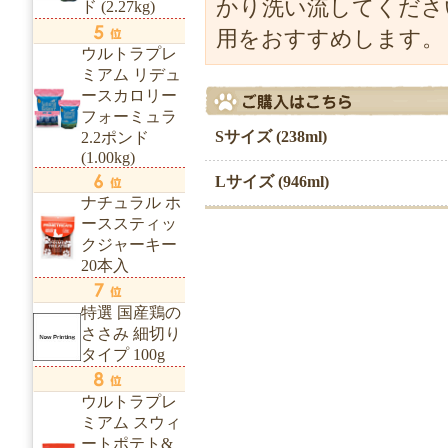
かり洗い流してくださ
ド (2.27kg)
用をおすすめします。
ウルトラプレ
ミアム リデュ
ースカロリー
フォーミュラ
Sサイズ (238ml)
2.2ポンド
(1.00kg)
Lサイズ (946ml)
ナチュラル ホ
ーススティッ
クジャーキー
20本入
特選 国産鶏の
ささみ 細切り
タイプ 100g
ウルトラプレ
ミアム スウィ
ートポテト&