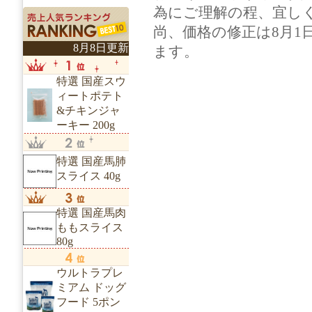
為にご理解の程、宜し
尚、価格の修正は8月1
8月8日更新
ます。
特選 国産スウ
ィートポテト
&チキンジャ
ーキー 200g
特選 国産馬肺
スライス 40g
特選 国産馬肉
ももスライス
80g
ウルトラプレ
ミアム ドッグ
フード 5ポン