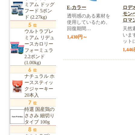
ミアム ドッグ
E-カラー
ロデ
フード 5ポン
モン
透明感のある素材を
ド (2.27kg)
ロマ
使用しているため、
回復期間…
天然
ウルトラプレ
いま
1,430円～
ミアム リデュ
ット
ースカロリー
1,44
フォーミュラ
2.2ポンド
(1.00kg)
ナチュラル ホ
ーススティッ
クジャーキー
20本入
特選 国産鶏の
ささみ 細切り
タイプ 100g