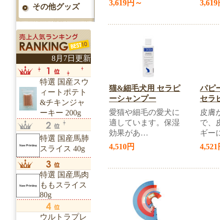
3,619円～
3,61
その他グッズ
8月7日更新
特選 国産スウ
猫&細毛犬用 セラピ
パピ
ィートポテト
ーシャンプー
セラ
&チキンジャ
愛猫や細毛の愛犬に
皮膚
ーキー 200g
適しています。保湿
で、
効果があ…
ギー
特選 国産馬肺
4,510円
4,52
スライス 40g
特選 国産馬肉
ももスライス
80g
ウルトラプレ