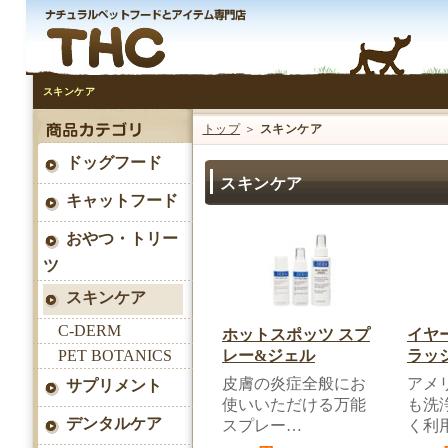
スキンケア
トップ
＞
スキンケア
ドッグフード
スキンケア
キャットフード
おやつ・トリー
ツ
スキンケア
C-DERM
ホットスポッツ スプ
イヤ
PET BOTANICS
レー&ジェル
ラッ
皮膚の炎症全般にお
アメ
サプリメント
使いいただける万能
も洗
デンタルケア
スプレー…
く利